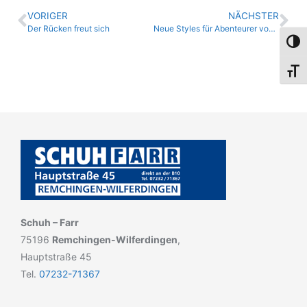
VORIGER
NÄCHSTER
Der Rücken freut sich
Neue Styles für Abenteurer von AFFENZAHN
Umsch
Schri
Schuh – Farr
75196
Remchingen-Wilferdingen
,
Hauptstraße 45
Tel.
07232-71367