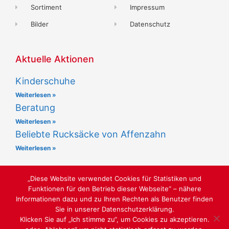
Sortiment
Impressum
Bilder
Datenschutz
Aktuelle Aktionen
Kinderschuhe
Weiterlesen »
Beratung
Weiterlesen »
Beliebte Rucksäcke von Affenzahn
Weiterlesen »
„Diese Website verwendet Cookies für Statistiken und
Funktionen für den Betrieb dieser Webseite“ – nähere
Informationen dazu und zu Ihren Rechten als Benutzer finden
Sie in unserer Datenschutzerklärung.
LUST AUF SCHÖNE SCHUHE
Klicken Sie auf „Ich stimme zu“, um Cookies zu akzeptieren.