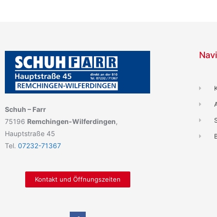
Navi
Schuh – Farr
75196
Remchingen-Wilferdingen
,
Hauptstraße 45
B
Tel.
07232-71367
Kontakt und Öffnungszeiten