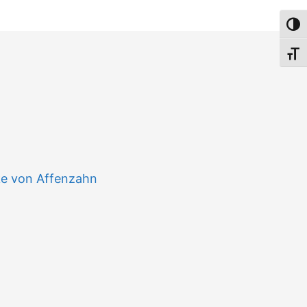
Umsch
Schri
n
ke von Affenzahn