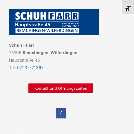
Schri
Schuh – Farr
75196
Remchingen-Wilferdingen
,
Hauptstraße 45
Tel.
07232-71367
Kontakt und Öffnungszeiten